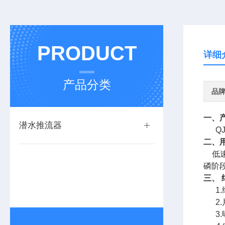
PRODUCT
详细
产品分类
品
一、
潜水推流器
QJ
二、
低速
磷阶
三、 
1.
2.
3.