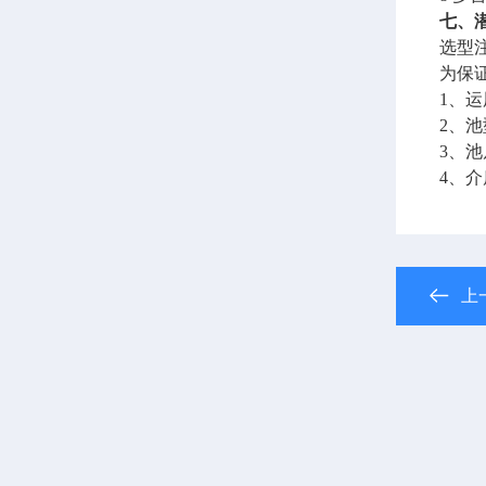
七、
选型
为保
1
、运
2
、池
3
、池
4
、介
上