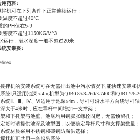
适用范围:
搅拌机可在下列条件下正常连续运行：
质温度不超过40°C
质的PH值在5-9
质密度不超过1150KG/M^3
潜水运行，潜水深度一般不超过20米
系统安装图:
潜水搅拌机的安装系统可在无需排出池中污水情况下,能快速安装和
装系统Ⅰ只适用池深＜4m,机型为QJB0.85/8-260/3-740C和QJB1
装系统Ⅱ、Ⅲ、Ⅳ、Ⅵ适用于池深≥4m，导杆可沿水平方向绕导杆轴线旋
当池深大于4米时，应在导杆中间增加一支撑架；
支撑架和下托架与池壁、池底均用钢膨胀螺栓固定，无需预留孔；
客户定货时请提供池深及池型图，以便确定导杆尺寸和支撑架数量
安装系统材质采用不锈钢和碳钢防腐供选择；
多台搅拌机可共用一套起吊系统。