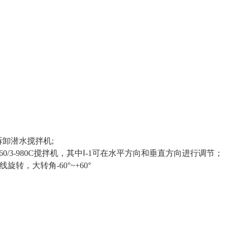
拆卸潜水搅拌机;
.5/6-260/3-980C搅拌机，其中Ⅰ-1可在水平方向和垂直方向进行调节；
转，大转角-60°~+60°
；