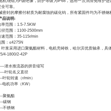
电机绕组为F级绝缘，防护等级为IP68，选用一次润滑免维护
安全可靠。
械密封的摩擦付材质为耐腐蚀的碳化钨，所有紧固件均为不锈钢
产品说明:
率范围：1.5-7.5KW
径范围：1100-2500mm
速范围：35-115r/min
围：≤4275N
：叶浆采用进口聚氨酯材料，电机壳铸铁，哈尔滨优质轴承，具
5/4-1800/2-42P
：
------潜水推流器的拼音缩写
-----叶轮名义直径
-----叶轮转速（r/min）
-----电机功率（KW）
：
----聚氨酯
----碳钢
----不锈钢