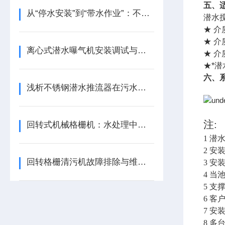
五、
从“停水安装”到“带水作业”：不排水安装潜水搅拌器安装方式的演进
潜水
★ 介
★ 介
离心式潜水曝气机安装调试与运行维护规范
★ 介
★*
六
、
浅析不锈钢潜水推流器在污水处理中的角色
注:
回转式机械格栅机：水处理中的高效“守护者”
1 
2 安
回转格栅清污机故障排除与维护指南
3 安
4 
5 
6 
7 
8 