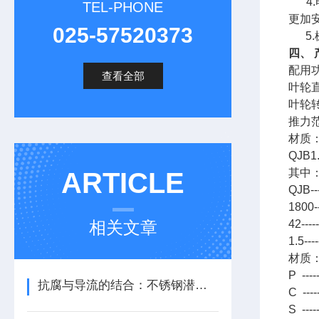
4.
TEL-PHONE
更加
025-57520373
5.
四、 
配用功
查看全部
叶轮直
叶轮转
推力范
材质
QJB1.
其中
ARTICLE
QJB
1800
相关文章
42--
1.5-
材质
P ---
抗腐与导流的结合：不锈钢潜水推流机的材质与流体力学应用
C ---
S ---