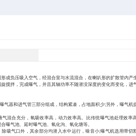
形成负压吸入空气，经混合室与水流混合，在喇叭形的扩散管内产
涡旋搅拌，完成曝气，并且其轴功率不随潜没深度的变化而变化，进
气器和进气管三部分组成，结构紧凑，占地面积少;另外，曝气机
气混合充分，氧吸收率高，动力效率高。比传统曝气池处理效率高
混合曝气池、延时曝气池、氧化沟、氧化塘等。
除吸气口外，其余部分均潜入水中运行，噪音小;曝气机选用带切