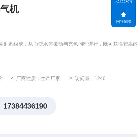
关注公众号
曝气机
回到顶部
喷射泵组成，从而使水体搅动与充氧同时进行，既可获得较高
2
厂商性质：生产厂家
访问量：1246
17384436190