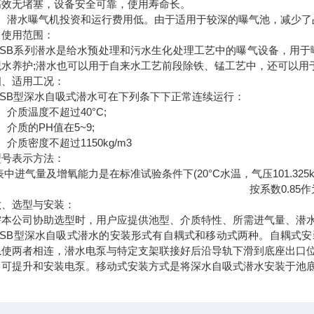
高效无堵塞，设备安全可靠，使用寿命长。
潜水曝气机投资和运行费用低。由于适用于较深的曝气池，减少了
使用范围：
B系列潜水是给水预处理和污水生化处理工艺中的曝气设备，用于曝
观水养护;潜水也可以用于自来水工艺前段除铁、锰工艺中，还可以用
适用工况：
B型深水自吸式潜水可在下列条下下正常连续运行：
质温度不超过40°C;
质的PH值在5~9;
质密度不超过1150kg/m3
型号表示方法：
表中进气量及增氧能力是在标准试验条件下(20°C水温，气压101.3
按系数0.85
选型与安装：
需本公司协助选型时，用户应提供池型、介质特性、所需进气量、潜
QSB型深水自吸式潜水的安装形式有自耦式和移动式两种。自耦式
轨使两者相连，潜水电泵与特定支架联接好后沿导轨下滑到底座出口
即可提升和安装电泵。移动式安装方式是将深水自吸式潜水安装于池