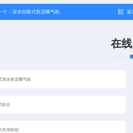
一个：
深水自吸式射流曝气机
返
在线