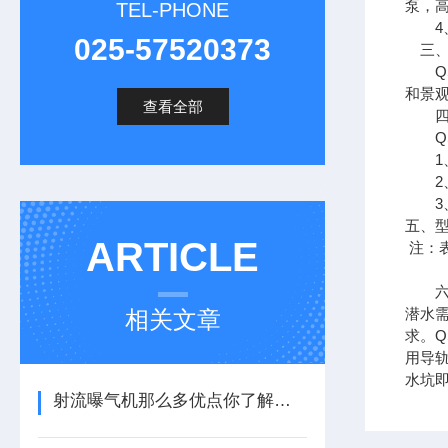
泵，
TEL-PHONE
4、
025-57520373
三、
QS
和景
查看全部
四、
QS
1、介
2、介
3、介
五、
ARTICLE
注：
六、
潜水
相关文章
求。
用导
水坑
射流曝气机那么多优点你了解多少