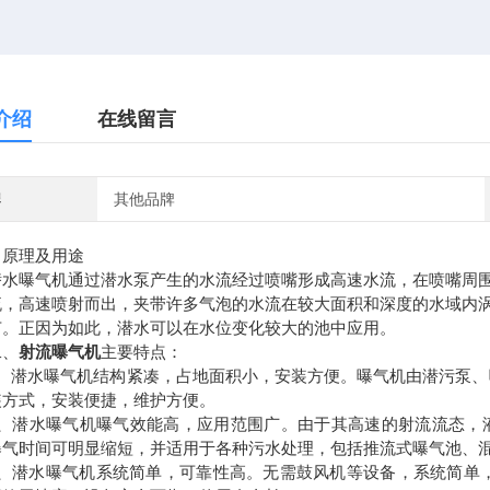
介绍
在线留言
牌
其他品牌
原理及用途
曝气机通过潜水泵产生的水流经过喷嘴形成高速水流，在喷嘴周围
流，高速喷射而出，夹带许多气泡的水流在较大面积和深度的水域内
节。正因为如此，潜水可以在水位变化较大的池中应用。
、
射流曝气机
主要特点：
潜水曝气机结构紧凑，占地面积小，安装方便。曝气机由潜污泵、曝
装方式，安装便捷，维护方便。
潜水曝气机曝气效能高，应用范围广。由于其高速的射流流态，液
曝气时间可明显缩短，并适用于各种污水处理，包括推流式曝气池、
潜水曝气机系统简单，可靠性高。无需鼓风机等设备，系统简单，