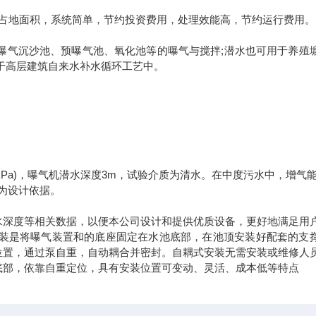
占地面积，系统简单，节约投资费用，处理效能高，节约运行费用。
气沉沙池、预曝气池、氧化池等的曝气与搅拌;潜水也可用于养殖
于高层建筑自来水补水循环工艺中。
25kPa)，曝气机潜水深度3m，试验介质为清水。在中度污水中，增气
作为设计依据。
水深度等相关数据，以便本公司设计和提供优质设备，更好地满足用
安装是将曝气装置和的底座固定在水池底部，在池顶安装好配套的支
位置，通过泵自重，自动耦合并密封。自耦式安装无需安装或维修人
底部，依靠自重定位，具有安装位置可变动、灵活、成本低等特点