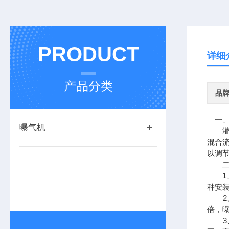
PRODUCT
详细
产品分类
品
一、
曝气机
潜水
混合
以调
二
1、
种安
2、
倍，
3、