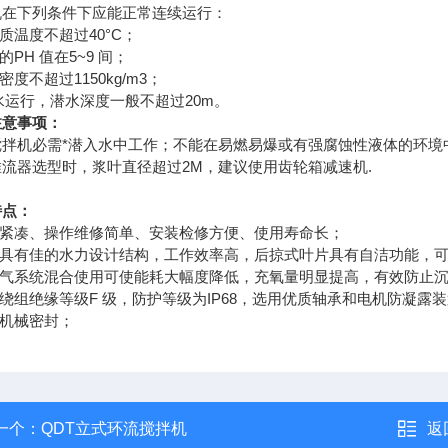
机在下列条件下应能正常连续运行：
介质温度不超过40°C；
的PH 值在5~9 间；
体密度不超过1150kg/m3；
潜水运行，潜水深度一般不超过20m。
注意事项：
搅拌机必需*潜入水中工作；不能在易燃易爆或有强腐蚀性液体的环境
流器选型时，浆叶直径超过2M，建议使用齿轮箱减速机.
特点：
构紧凑、操作维修简单、安装检修方便、使用寿命长；
叶轮具有佳的水力设计结构，工作效率高，后掠式叶片具有自洁功能，
与曝气系统混合使用可使能耗大幅度降低，充氧量明显提高，有效防止
机绕组绝缘等级F 级，防护等级为IP68，选用优质轴承和电机防凝
道机械密封；
一个：
QDT立式环流搅拌机
返