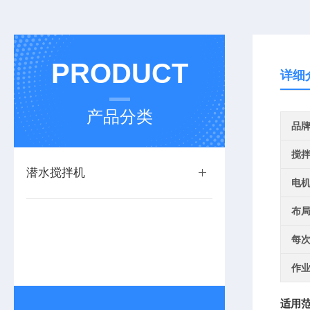
PRODUCT
详细
产品分类
品
搅
潜水搅拌机
电
布
每
作
适用