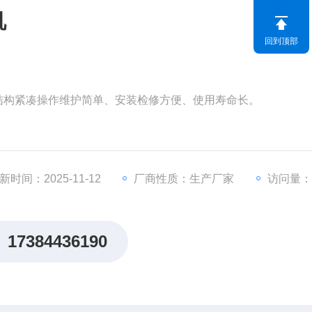
机
回到顶部
拌机结构紧凑操作维护简单、安装检修方便、使用寿命长。
叶片具有自洁功能可防杂物缠绕、堵塞。
降低，充氧量明显提高，有效防止沉淀。
P68，选用进口轴承和利的电机防凝露装置，使电机的工作更加安
新时间：2025-11-12
厂商性质：生产厂家
访问量：1
17384436190