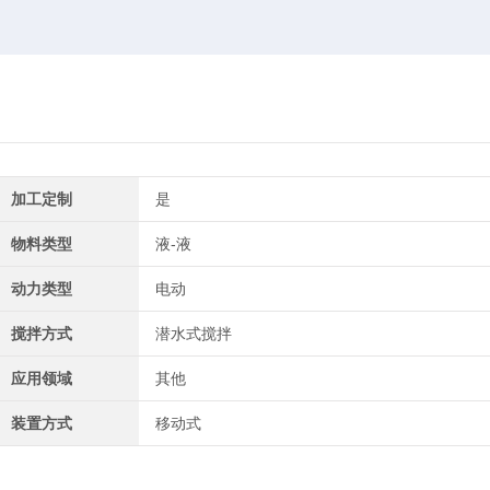
加工定制
是
物料类型
液-液
动力类型
电动
搅拌方式
潜水式搅拌
应用领域
其他
装置方式
移动式