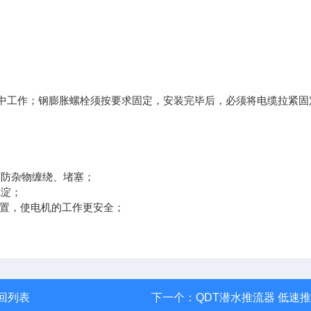
中工作；钢膨胀螺栓须按要求固定，安装完毕后，必须将电缆拉紧固
可防杂物缠绕、堵塞；
沉淀；
露装置，使电机的工作更安全；
回列表
下一个：
QDT潜水推流器 低速