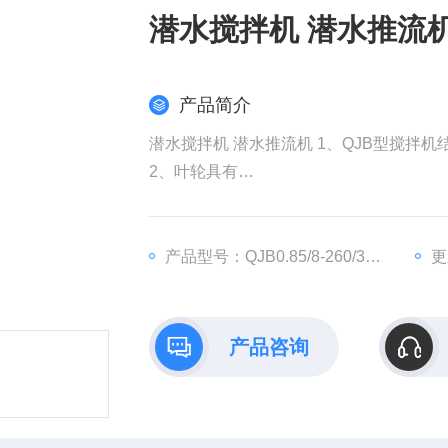
潜水搅拌机 潜水推流
产品简介
潜水搅拌机 潜水推流机 1、QJB型搅
2、叶轮具有
佳的水力设计结构，工作效率高，后掠式
3、与曝气系统混合使用可使能耗大幅度
4、电机绕组绝缘等级为级，防护等级为I
产品型号：QJB0.85/8-260/3-740
更
产品咨询