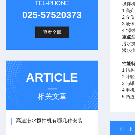
TEL-PHONE
搅拌
1 高
025-57520373
2 介质
3 液
4 *
查看全部
重点
潜水
潜水推
性能
1 结
ARTICLE
2 
3 
4 电
相关文章
5 两
高速潜水搅拌机有哪几种安装方式呢？
上