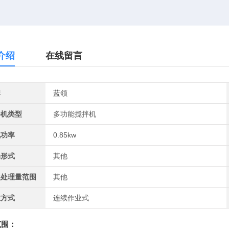
介绍
在线留言
牌
蓝领
拌机类型
多功能搅拌机
机功率
0.85kw
局形式
其他
次处理量范围
其他
业方式
连续作业式
范围：