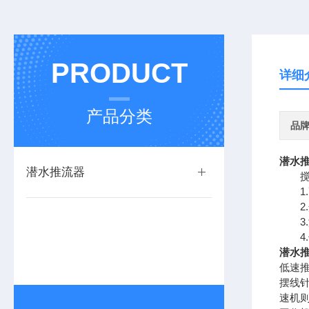
PRODUCT
详细
产品分类
品
潜水
潜水推流器
搅拌
1.
2.介
3.液
4.
潜水
低速
摆线
速机