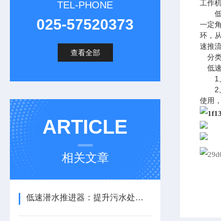
工作机
TEL-PHONE
低速
025-57520373
一定
环，
速推
查看全部
分
低速
1、
2、
使用
ARTICLE
相关文章
低速潜水推进器：提升污水处理效率的环保设备