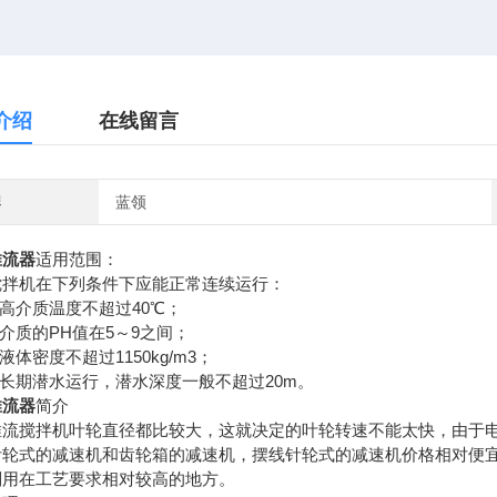
介绍
在线留言
牌
蓝领
推流器
适用范围：
机在下列条件下应能正常连续运行：
高介质温度不超过40℃；
质的PH值在5～9之间；
体密度不超过1150kg/m3；
长期潜水运行，潜水深度一般不超过20m。
推流器
简介
推流搅拌机叶轮直径都比较大，这就决定的叶轮转速不能太快，由于
针轮式的减速机和齿轮箱的减速机，摆线针轮式的减速机价格相对便
则用在工艺要求相对较高的地方。