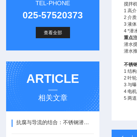
TEL-PHONE
搅拌
1 高
025-57520373
2 介质
3 液
4 *
查看全部
重点
潜水
潜水推
不锈
1 结
ARTICLE
2 
3 
4 电
相关文章
5 两
抗腐与导流的结合：不锈钢潜水推流机的材质与流体力学应用