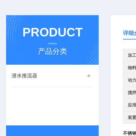
PRODUCT
详细
产品分类
加
物
潜水推流器
动
搅
应
装
不锈